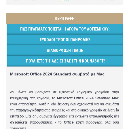
ΠΕΡΙΓΡΑΦΉ
ΠΏΣ ΠΡΑΓΜΑΤΟΠΟΙΕΊΤΑΙ Η ΑΓΟΡΆ ΤΟΥ ΛΟΓΙΣΜΙΚΟΎ;
ΕΎΚΟΛΟΙ ΤΡΌΠΟΙ ΠΛΗΡΩΜΉΣ
ΔΙΑΜΌΡΦΩΣΗ ΤΙΜΏΝ
ΠΟΥΛΉΣΤΕ ΤΙΣ ΆΔΕΙΈΣ ΣΑΣ ΣΤΗΝ KOUNASOFT!
Microsoft Office 2024 Standard
συμβατό με Mac
Αν θέλετε να βασίζεστε σε εξαιρετικό λογισμικό γραφείου στην
καθημερινή σας εργασία, το
Microsoft Office 2024 Standard Mac
είναι απαραίτητο. Αυτή η νέα έκδοση έχει σχεδιαστεί για να ανεβάσει
την
παραγωγικότητα
στις εταιρείες και στο οικιακό γραφείο σε ένα
νέο
επίπεδο
. Είτε δημιουργείτε
έγγραφα
, είτε εκτελείτε
υπολογισμούς
είτε
σχεδιάζετε παρουσιάσεις
- το
Office 2024
προσφέρει όλα όσα
χρειάζεστε.