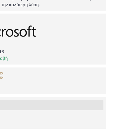
 την καλύτερη λύση.
16
λαβή
€