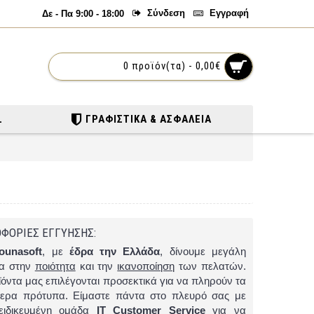
Σύνδεση
Εγγραφή
Δε - Πα 9:00 - 18:00
0 προϊόν(τα) - 0,00€
L
ΓΡΑΦΙΣΤΙΚΆ & ΑΣΦΆΛΕΙΑ
ΦΟΡΙΕΣ ΕΓΓΥΗΣΗΣ:
ounasoft
, με
έδρα την Ελλάδα
, δίνουμε μεγάλη
ία στην
ποιότητα
και την
ικανοποίηση
των πελατών.
ϊόντα μας επιλέγονται προσεκτικά για να πληρούν τα
ερα πρότυπα. Είμαστε πάντα στο πλευρό σας με
ειδικευμένη ομάδα
IT Customer Service
για να