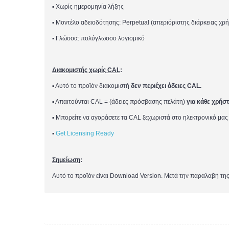
▪
Χωρίς ημερομηνία λήξης
▪
Μοντέλο αδειοδότησης: Perpetual (
απεριόριστης διάρκειας χρ
▪
Γλώσσα: πολύγλωσσο λογισμικό
Διακομιστής χωρίς CAL
:
▪
Α
υτό το προϊόν διακομιστή
δεν περιέχει άδειες CAL
.
▪
Απαιτούνται
CAL = (ά
δειες πρόσβασης πελάτη)
για κάθε χρήσ
▪
Μπορείτε να αγοράσετε
τα
CAL ξεχωριστά στο ηλεκτρονικό μας
▪
Get Licensing Ready
Σημείωση
:
Αυτό το προϊόν είναι Download Version. Μετά την παραλαβή της