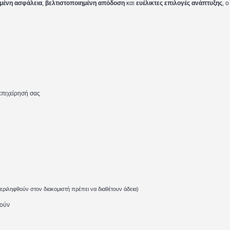
μένη ασφάλεια
,
βελτιστοποιημένη απόδοση
και
ευέλικτες επιλογές ανάπτυξης
, 
επιχείρησή σας
περιληφθούν στον
δ
ιακομιστή πρέπει να διαθέτουν άδεια)
θούν