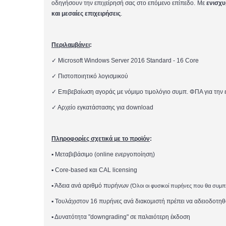
οδηγήσουν την επιχείρησή σας στο επόμενο επίπεδο. Με
ενισχυ
και μεσαίες επιχειρήσεις
.
Περιλαμβάνει
:
✓
Microsoft Windows Server 2016 Standard - 16 Core
✓
Πιστοποιητικό
λογισμικού
✓
Επιβεβαίωση αγοράς με
νόμιμο τιμολόγιο
συμπ. ΦΠΑ
για την 
✓
Αρχείο εγκατάστασης για download
Πληροφορίες σχετικά με το προϊόν
:
▪
Μεταβιβάσιμο (online ενεργοποίηση)
▪
Core-based
και
CAL licensing
▪
Άδεια ανά αριθμό πυρήνων
(
Όλοι οι φυσικοί πυρήνες που θα συμ
▪
Τουλάχιστον 16 πυρήνες ανά διακομιστή πρέπει να αδειοδοτη
▪
Δυνατότητα "downgrading" σε παλαιότερη έκδοση