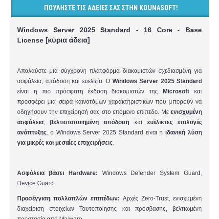
ΠΟΥΛΉΣΤΕ ΤΙΣ ΆΔΕΙΈΣ ΣΑΣ ΣΤΗΝ KOUNASOFT!
Windows Server 2025 Standard - 16 Core
- Base
[κύρια άδεια]
License
Απολαύστε μια σύγχρονη πλατφόρμα διακομιστών σχεδιασμένη για
ασφάλεια, απόδοση και ευελιξία. Ο
Windows Server 2025 Standard
είναι η πιο πρόσφατη έκδοση διακομιστών της
Microsoft
και
προσφέρει μια σειρά καινοτόμων χαρακτηριστικών που μπορούν να
οδηγήσουν την επιχείρησή σας στο επόμενο επίπεδο. Με
ενισχυμένη
ασφάλεια
,
βελτιστοποιημένη απόδοση
και
ευέλικτες επιλογές
ανάπτυξης
, ο Windows Server 2025 Standard είναι η
ιδανική λύση
για μικρές και μεσαίες επιχειρήσεις
.
Ασφάλεια βάσει Hardware:
Windows Defender System Guard,
Device Guard.
Προσέγγιση πολλαπλών επιπέδων
:
Α
ρχές Zero-Trust, ενισχυμένη
διαχείριση στοιχείων
Ταυτοποίηση
ς και πρόσβασης, βελτιωμένη
προστασία από Malware.