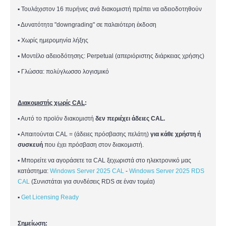
▪
Τουλάχιστον 16 πυρήνες ανά διακομιστή πρέπει να αδειοδοτηθούν
▪
Δυνατότητα "downgrading" σε παλαιότερη έκδοση
▪
Χωρίς ημερομηνία λήξης
▪
Μοντέλο αδειοδότησης: Perpetual (
απεριόριστης διάρκειας χρήσης)
▪
Γλώσσα: πολύγλωσσο λογισμικό
Διακομιστής χωρίς CAL
:
▪
Α
υτό το προϊόν διακομιστή
δεν περιέχει άδειες CAL
.
▪
Απαιτούνται
CAL = (ά
δειες πρόσβασης πελάτη)
για κάθε χρήστη ή
συσκευή
που έχει πρόσβαση σ
το
ν
διακομιστή.
▪
Μπορείτε να αγοράσετε
τα
CAL ξεχωριστά στο ηλεκτρονικό μας
κατάστημα:
Windows Server 2025 CAL
-
Windows Server 2025 RDS
CAL
(
Συνιστάται για συνδέσεις RDS σε έναν τομέα)
▪
Get Licensing Ready
Σημείωση
: