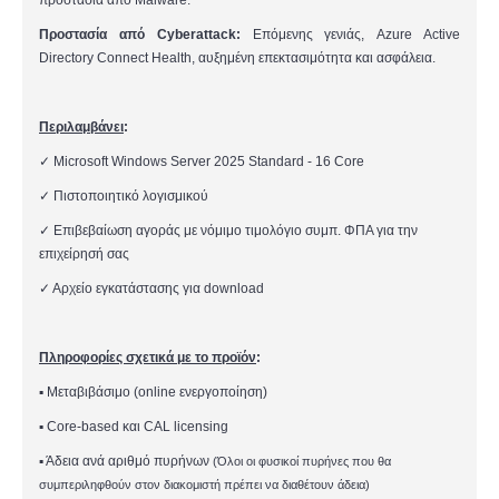
Προστασία από Cyberattack:
Επόμενη
ς
γενιά
ς
, Azure Active
Directory Connect Health, αυξημένη επεκτασιμότητα και ασφάλεια.
Περιλαμβάνει
:
✓
Microsoft Windows Server 2025 Standard - 16 Core
✓
Πιστοποιητικό
λογισμικού
✓
Επιβεβαίωση αγοράς με
νόμιμο τιμολόγιο
συμπ. ΦΠΑ
για την
επιχείρησή σας
✓
Αρχείο εγκατάστασης για download
Πληροφορίες σχετικά με το προϊόν
:
▪
Μεταβιβάσιμο (online ενεργοποίηση)
▪
Core-based
και
CAL licensing
▪
Άδεια ανά αριθμό πυρήνων
(
Όλοι οι φυσικοί πυρήνες που θα
συμπεριληφθούν στον
δ
ιακομιστή πρέπει να διαθέτουν άδεια)